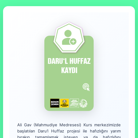
Ali Gav (Mahmudiye Medresesi) Kurs merkezimizde
başlatılan Daru’l Huffaz projesi ile hafızlığını yarım
bırakıp tamamlamak isteyen ya da hafızlığını